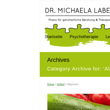
Startseite
Psychotherapie
Le
Archives
Category Archive for: 'A
Home
»
Artikel
»
Allgemein