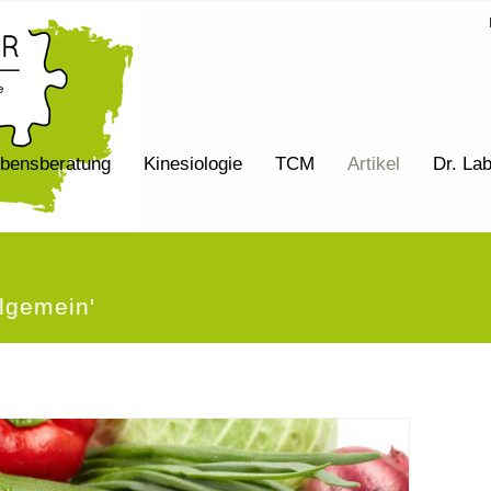
bensberatung
Kinesiologie
TCM
Artikel
Dr. La
llgemein'