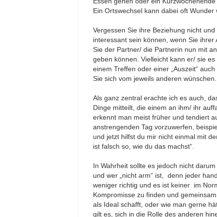
Essen gehen oder ein Kurzwochenende p
Ein Ortswechsel kann dabei oft Wunder 
Vergessen Sie ihre Beziehung nicht und 
interessant sein können, wenn Sie ihrer 
Sie der Partner/ die Partnerin nun mit 
geben können. Vielleicht kann er/ sie es
einem Treffen oder einer „Auszeit“ auch 
Sie sich vom jeweils anderen wünschen.
Als ganz zentral erachte ich es auch, d
Dinge mitteilt, die einem an ihm/ ihr au
erkennt man meist früher und tendiert
anstrengenden Tag vorzuwerfen, beispie
und jetzt hilfst du mir nicht einmal mit
ist falsch so, wie du das machst“.
In Wahrheit sollte es jedoch nicht darum
und wer „nicht arm“ ist, denn jeder han
weniger richtig und es ist keiner im Norma
Kompromisse zu finden und gemeinsam f
als Ideal schafft, oder wie man gerne h
gilt es, sich in die Rolle des anderen h