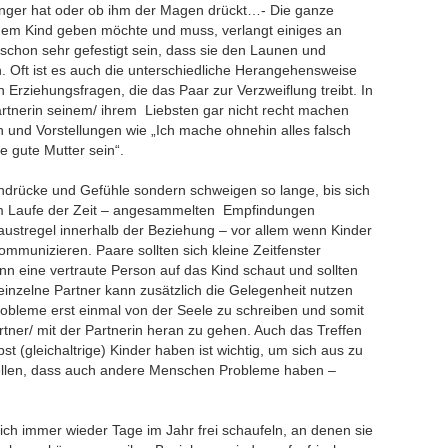
unger hat oder ob ihm der Magen drückt…- Die ganze
em Kind geben möchte und muss, verlangt einiges an
schon sehr gefestigt sein, dass sie den Launen und
 Oft ist es auch die unterschiedliche Herangehensweise
 Erziehungsfragen, die das Paar zur Verzweiflung treibt. In
Partnerin seinem/ ihrem Liebsten gar nicht recht machen
n und Vorstellungen wie „Ich mache ohnehin alles falsch
e gute Mutter sein“.
indrücke und Gefühle sondern schweigen so lange, bis sich
– im Laufe der Zeit – angesammelten Empfindungen
austregel innerhalb der Beziehung – vor allem wenn Kinder
kommunizieren. Paare sollten sich kleine Zeitfenster
nn eine vertraute Person auf das Kind schaut und sollten
einzelne Partner kann zusätzlich die Gelegenheit nutzen
robleme erst einmal von der Seele zu schreiben und somit
tner/ mit der Partnerin heran zu gehen. Auch das Treffen
st (gleichaltrige) Kinder haben ist wichtig, um sich aus zu
tellen, dass auch andere Menschen Probleme haben –
sich immer wieder Tage im Jahr frei schaufeln, an denen sie