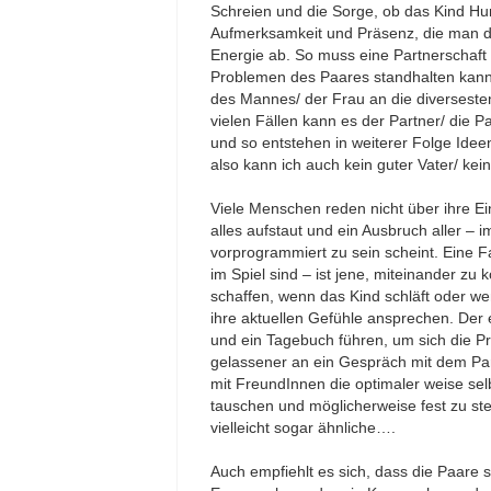
Schreien und die Sorge, ob das Kind H
Aufmerksamkeit und Präsenz, die man d
Energie ab. So muss eine Partnerschaft 
Problemen des Paares standhalten kann.
des Mannes/ der Frau an die diversesten
vielen Fällen kann es der Partner/ die 
und so entstehen in weiterer Folge Idee
also kann ich auch kein guter Vater/ kein
Viele Menschen reden nicht über ihre E
alles aufstaut und ein Ausbruch aller 
vorprogrammiert zu sein scheint. Eine F
im Spiel sind – ist jene, miteinander zu 
schaffen, wenn das Kind schläft oder we
ihre aktuellen Gefühle ansprechen. Der 
und ein Tagebuch führen, um sich die P
gelassener an ein Gespräch mit dem Par
mit FreundInnen die optimaler weise selb
tauschen und möglicherweise fest zu s
vielleicht sogar ähnliche….
Auch empfiehlt es sich, dass die Paare 