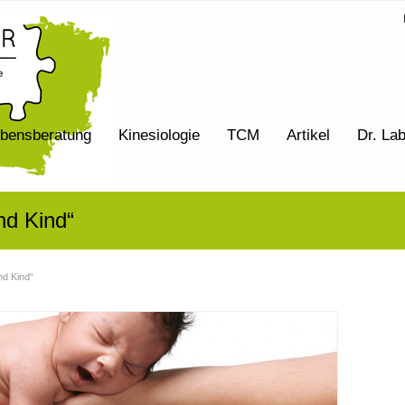
bensberatung
Kinesiologie
TCM
Artikel
Dr. La
und Kind“
nd Kind“