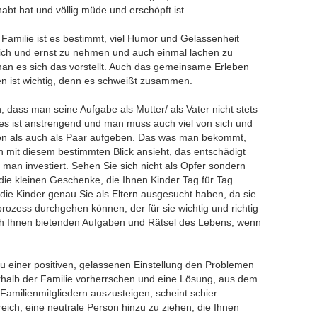
bt hat und völlig müde und erschöpft ist.
 Familie ist es bestimmt, viel Humor und Gelassenheit
nlich und ernst zu nehmen und auch einmal lachen zu
man es sich das vorstellt. Auch das gemeinsame Erleben
n ist wichtig, denn es schweißt zusammen.
h, dass man seine Aufgabe als Mutter/ als Vater nicht stets
: es ist anstrengend und man muss auch viel von sich und
son als auch als Paar aufgeben. Das was man bekommt,
n mit diesem bestimmten Blick ansieht, das entschädigt
e man investiert. Sehen Sie sich nicht als Opfer sondern
 die kleinen Geschenke, die Ihnen Kinder Tag für Tag
die Kinder genau Sie als Eltern ausgesucht haben, da sie
rozess durchgehen können, der für sie wichtig und richtig
 sich Ihnen bietenden Aufgaben und Rätsel des Lebens, wenn
 zu einer positiven, gelassenen Einstellung den Problemen
rhalb der Familie vorherrschen und eine Lösung, aus dem
 Familienmitgliedern auszusteigen, scheint schier
freich, eine neutrale Person hinzu zu ziehen, die Ihnen