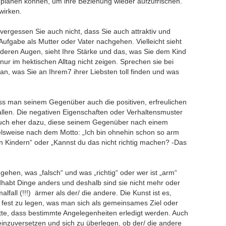
lanen können, um ihre Beziehung wieder aufzufrischen.
wirken.
vergessen Sie auch nicht, dass Sie auch attraktiv und
Aufgabe als Mutter oder Vater nachgehen. Vielleicht sieht
anderen Augen, sieht Ihre Stärke und das, was Sie dem Kind
 nur im hektischen Alltag nicht zeigen. Sprechen sie bei
an, was Sie an Ihrem7 ihrer Liebsten toll finden und was
ass man seinem Gegenüber auch die positiven, erfreulichen
ffallen. Die negativen Eigenschaften oder Verhaltensmuster
 auch eher dazu, diese seinem Gegenüber nach einem
lsweise nach dem Motto: „Ich bin ohnehin schon so arm
 den Kindern“ oder „Kannst du das nicht richtig machen? -Das
 gehen, was „falsch“ und was „richtig“ oder wer ist „arm“
dhabt Dinge anders und deshalb sind sie nicht mehr oder
lfall (!!!) ärmer als der/ die andere. Die Kunst ist es,
est zu legen, was man sich als gemeinsames Ziel oder
ätte, dass bestimmte Angelegenheiten erledigt werden. Auch
ineinzuversetzen und sich zu überlegen, ob der/ die andere